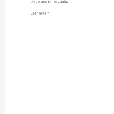
de verano refrescante.
Leer más »
Té
de
limón
y
jengibre