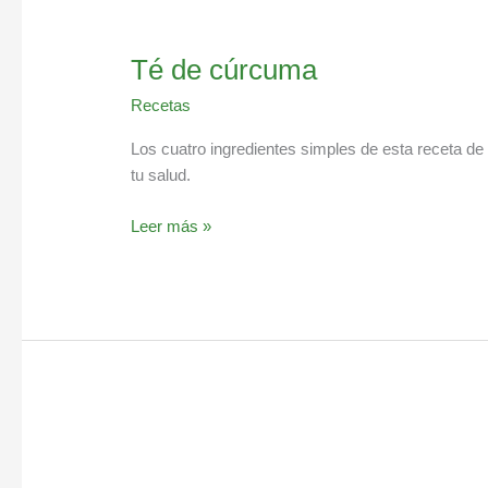
Té de cúrcuma
Recetas
Los cuatro ingredientes simples de esta receta d
tu salud.
Leer más »
Té
verde