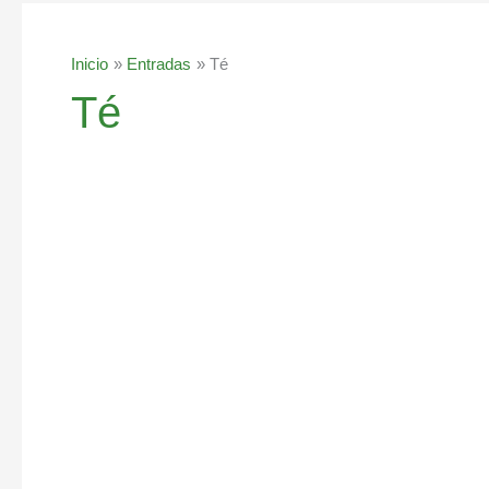
Inicio
Entradas
Té
Té
Súper
Batido
de
Té
Verde