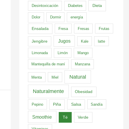
Dieta
Desintoxicación
Diabetes
Dolor
Dormir
energía
Ensalada
Fresa
Fresas
Frutas
Jugos
Jengibre
Kale
latte
Limonada
Limón
Mango
Mantequilla de maní
Manzana
Natural
Menta
Miel
Naturalmente
Obesidad
Pepino
Piña
Salsa
Sandía
Smoothie
Té
Verde
Vitaminas