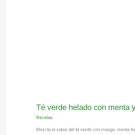
helado
con
menta
y
mango
Té verde helado con menta 
Recetas
Mezcla el sabor del té verde con mango, menta fre