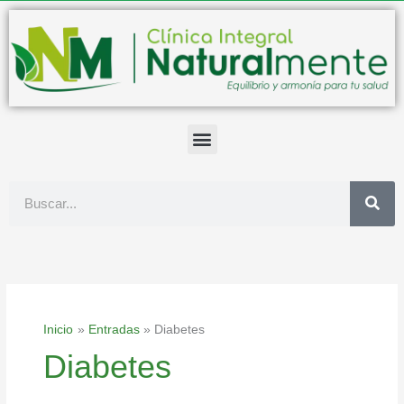
Ir
al
contenido
Buscar
Inicio
Entradas
Diabetes
Diabetes