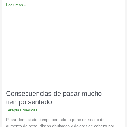
Leer más »
Consecuencias
de
pasar
mucho
tiempo
sentado
Consecuencias de pasar mucho
tiempo sentado
Terapias Medicas
Pasar demasiado tiempo sentado te pone en riesgo de
aumento de peso, discos abultados y dolores de cabeza por