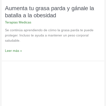
obesidad
Aumenta tu grasa parda y gánale la
batalla a la obesidad
Terapias Medicas
Se continúa aprendiendo de cómo la grasa parda te puede
proteger. Incluso te ayuda a mantener un peso corporal
saludable.
Leer más »
Resistencia
a
la
insulina,
protocolo
de
alimentación