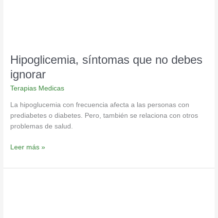
Hipoglicemia, síntomas que no debes
ignorar
Terapias Medicas
La hipoglucemia con frecuencia afecta a las personas con
prediabetes o diabetes. Pero, también se relaciona con otros
problemas de salud.
Leer más »
8
beneficios
del
cromo