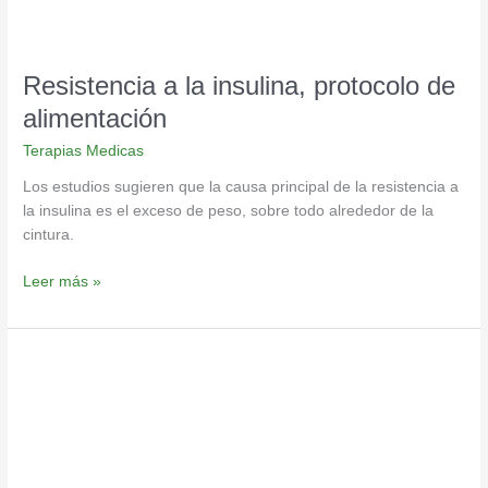
Resistencia a la insulina, protocolo de
alimentación
Terapias Medicas
Los estudios sugieren que la causa principal de la resistencia a
la insulina es el exceso de peso, sobre todo alrededor de la
cintura.
Leer más »
Hipoglicemia,
síntomas
que
no
debes
ignorar