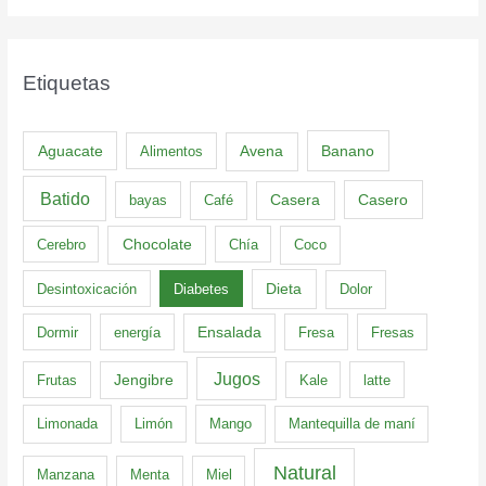
Etiquetas
Aguacate
Banano
Alimentos
Avena
Batido
Casero
bayas
Café
Casera
Cerebro
Chocolate
Chía
Coco
Dieta
Desintoxicación
Diabetes
Dolor
Dormir
energía
Ensalada
Fresa
Fresas
Jugos
Frutas
Jengibre
Kale
latte
Limonada
Limón
Mango
Mantequilla de maní
Natural
Manzana
Menta
Miel