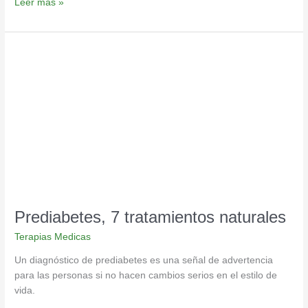
Leer más »
Prediabetes,
7
tratamientos
naturales
Prediabetes, 7 tratamientos naturales
Terapias Medicas
Un diagnóstico de prediabetes es una señal de advertencia
para las personas si no hacen cambios serios en el estilo de
vida.