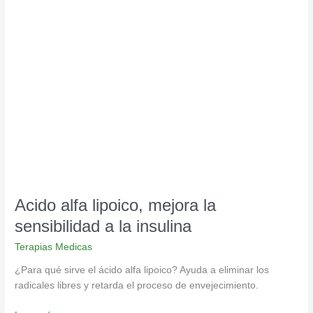
Acido
alfa
lipoico,
mejora
la
sensibilidad
a
la
insulina
Acido alfa lipoico, mejora la
sensibilidad a la insulina
Terapias Medicas
¿Para qué sirve el ácido alfa lipoico? Ayuda a eliminar los
radicales libres y retarda el proceso de envejecimiento.