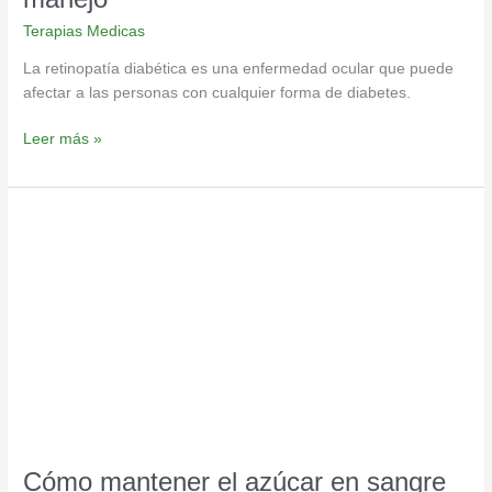
Terapias Medicas
La retinopatía diabética es una enfermedad ocular que puede
afectar a las personas con cualquier forma de diabetes.
Leer más »
Cómo
mantener
el
azúcar
en
sangre
normal
Cómo mantener el azúcar en sangre