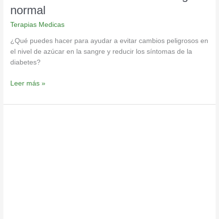
normal
Terapias Medicas
¿Qué puedes hacer para ayudar a evitar cambios peligrosos en
el nivel de azúcar en la sangre y reducir los síntomas de la
diabetes?
Leer más »
Aumenta
tu
grasa
parda
y
gánale
la
batalla
a
la