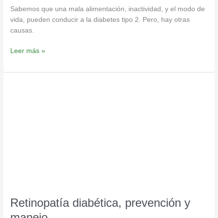
Sabemos que una mala alimentación, inactividad, y el modo de
vida, pueden conducir a la diabetes tipo 2. Pero, hay otras
causas.
Leer más »
Retinopatía
diabética,
prevención
y
manejo
Retinopatía diabética, prevención y
manejo