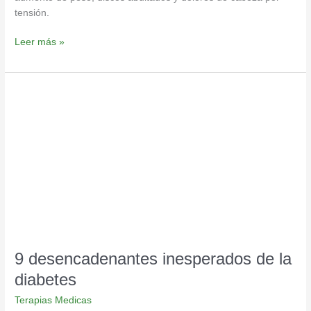
tensión.
Leer más »
9
desencadenantes
inesperados
de
la
diabetes
9 desencadenantes inesperados de la
diabetes
Terapias Medicas