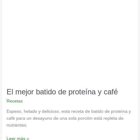
El
mejor
batido
de
proteína
y
café
El mejor batido de proteína y café
Recetas
Espeso, helado y delicioso, esta receta de batido de proteína y
café para un desayuno de una sola porción está repleta de
nutrientes.
Leer más »