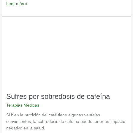
Leer más »
Sufres
por
sobredosis
de
cafeína
Sufres por sobredosis de cafeína
Terapias Medicas
Si bien la nutrición del café tiene algunas ventajas
convincentes, la sobredosis de cafeína puede tener un impacto
negativo en la salud.