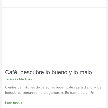
Café,
descubre
lo
bueno
y
lo
malo
Café, descubre lo bueno y lo malo
Terapias Medicas
Cientos de millones de personas beben café casi a diario, y los
bebedores comúnmente preguntan: «¿Es bueno para ti?»
Leer más »