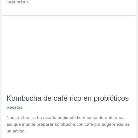
Leer más »
Kombucha
de
café
rico
en
probióticos
Kombucha de café rico en probióticos
Recetas
Nuestra familia ha estado bebiendo kombucha durante años,
así que intenté preparar kombucha con café por sugerencia de
un amigo.