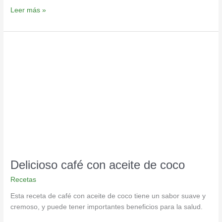
Leer más »
Delicioso
café
con
aceite
de
coco
Delicioso café con aceite de coco
Recetas
Esta receta de café con aceite de coco tiene un sabor suave y
cremoso, y puede tener importantes beneficios para la salud.