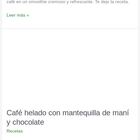
café en un smoothie cremoso y refrescante. Te dejo la receta.
Leer más »
Café
helado
con
mantequilla
de
maní
y
chocolate
Café helado con mantequilla de maní
y chocolate
Recetas