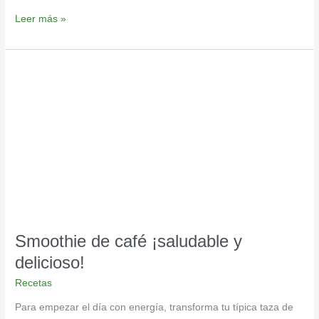
Leer más »
Smoothie
de
café
¡saludable
y
delicioso!
Smoothie de café ¡saludable y
delicioso!
Recetas
Para empezar el día con energía, transforma tu típica taza de