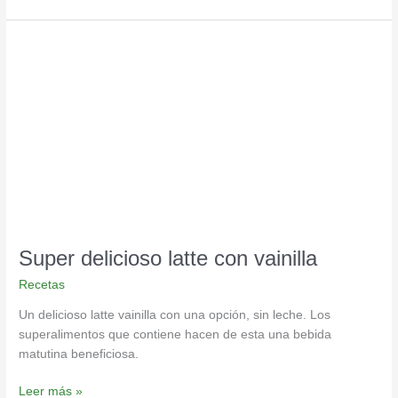
Super
delicioso
latte
con
vainilla
Super delicioso latte con vainilla
Recetas
Un delicioso latte vainilla con una opción, sin leche. Los
superalimentos que contiene hacen de esta una bebida
matutina beneficiosa.
Leer más »