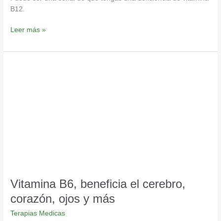
B12.
Leer más »
Vitamina
B6,
beneficia
el
cerebro,
corazón,
ojos
y
más
Vitamina B6, beneficia el cerebro,
corazón, ojos y más
Terapias Medicas