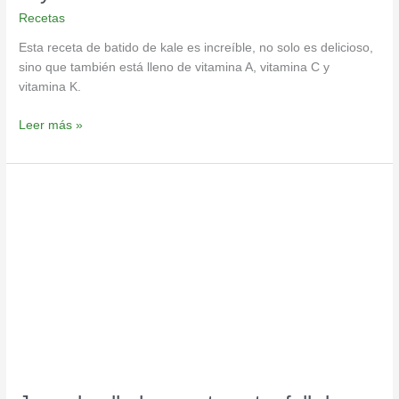
Recetas
Esta receta de batido de kale es increíble, no solo es delicioso,
sino que también está lleno de vitamina A, vitamina C y
vitamina K.
Leer más »
Jugo
de
albahaca
y
tomate,
full
de
vitaminas
y
minerales