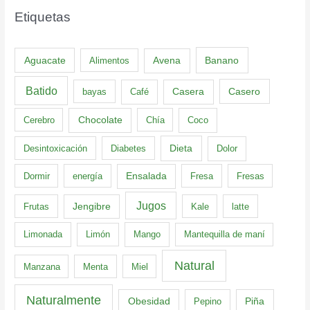
Etiquetas
Aguacate
Banano
Alimentos
Avena
Batido
Casero
bayas
Café
Casera
Cerebro
Chocolate
Chía
Coco
Dieta
Desintoxicación
Diabetes
Dolor
Dormir
energía
Ensalada
Fresa
Fresas
Jugos
Frutas
Jengibre
Kale
latte
Limonada
Limón
Mango
Mantequilla de maní
Natural
Manzana
Menta
Miel
Naturalmente
Obesidad
Pepino
Piña