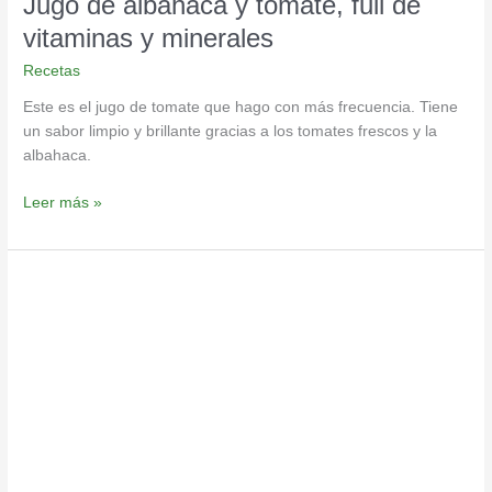
Jugo de albahaca y tomate, full de
vitaminas y minerales
Recetas
Este es el jugo de tomate que hago con más frecuencia. Tiene
un sabor limpio y brillante gracias a los tomates frescos y la
albahaca.
Leer más »
Jugo
inmunoestimulate
cargado
de
vitaminas
y
minerales