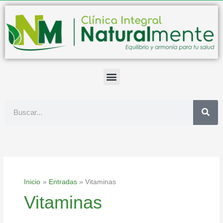
Ir
al
contenido
Buscar
Inicio
Entradas
Vitaminas
Vitaminas