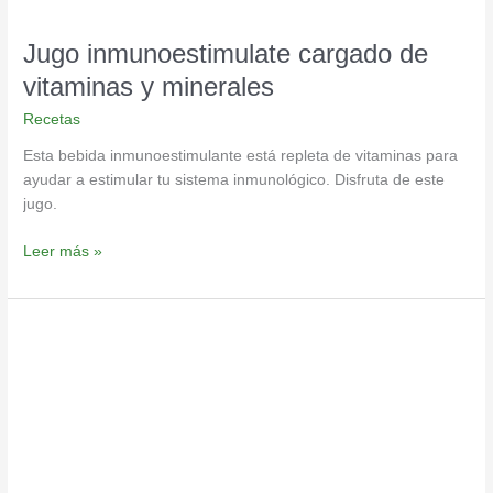
Jugo inmunoestimulate cargado de
vitaminas y minerales
Recetas
Esta bebida inmunoestimulante está repleta de vitaminas para
ayudar a estimular tu sistema inmunológico. Disfruta de este
jugo.
Leer más »
Construye
huesos
fuertes
con
este
jugo