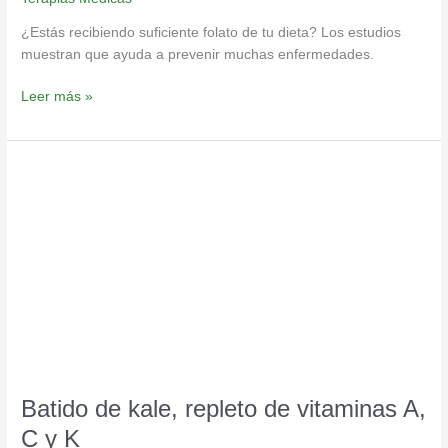
¿Estás recibiendo suficiente folato de tu dieta? Los estudios
muestran que ayuda a prevenir muchas enfermedades.
Leer más »
Batido
de
kale,
repleto
de
vitaminas
A,
C
y
K
Batido de kale, repleto de vitaminas A,
C y K