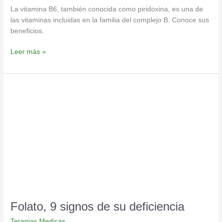
La vitamina B6, también conocida como piridoxina, es una de
las vitaminas incluidas en la familia del complejo B. Conoce sus
beneficios.
Leer más »
Folato,
9
signos
de
su
deficiencia
Folato, 9 signos de su deficiencia
Terapias Medicas