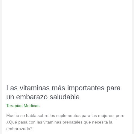
Las
vitaminas
más
importantes
para
un
embarazo
saludable
Las vitaminas más importantes para
un embarazo saludable
Terapias Medicas
Mucho se habla sobre los suplementos para las mujeres, pero
¿Qué pasa con las vitaminas prenatales que necesita la
embarazada?