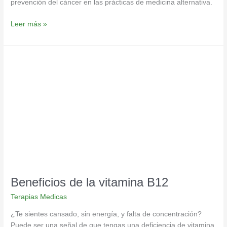
prevención del cáncer en las prácticas de medicina alternativa.
Leer más »
Beneficios
de
la
vitamina
B12
Beneficios de la vitamina B12
Terapias Medicas
¿Te sientes cansado, sin energía, y falta de concentración?
Puede ser una señal de que tengas una deficiencia de vitamina