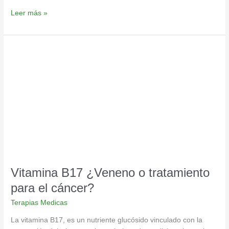
Leer más »
Vitamina
B17
¿Veneno
o
tratamiento
para
el
cáncer?
Vitamina B17 ¿Veneno o tratamiento
para el cáncer?
Terapias Medicas
La vitamina B17, es un nutriente glucósido vinculado con la