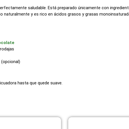
 perfectamente saludable. Está preparado únicamente con ingrediente
ado naturalmente y es rico en ácidos grasos y grasas monoinsaturadas
ocolate
rodajas
 (opcional)
licuadora hasta que quede suave.
Página
Página
Página
Página
Página