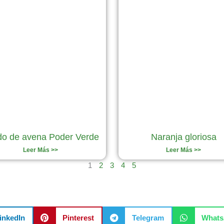
do de avena Poder Verde
Naranja gloriosa
Leer Más >>
Leer Más >>
1
2
3
4
5
inkedIn
Pinterest
Telegram
What