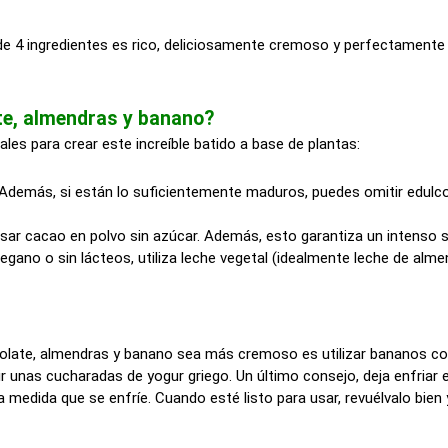
de 4 ingredientes es rico, deliciosamente cremoso y perfectamente
ate, almendras y banano?
les para crear este increíble batido a base de plantas:
demás, si están lo suficientemente maduros, puedes omitir edulcor
ar cacao en polvo sin azúcar. Además, esto garantiza un intenso s
vegano o sin lácteos, utiliza leche vegetal (idealmente leche de alme
colate, almendras y banano sea más cremoso es utilizar bananos co
nas cucharadas de yogur griego. Un último consejo, deja enfriar el 
a medida que se enfríe. Cuando esté listo para usar, revuélvalo bien y