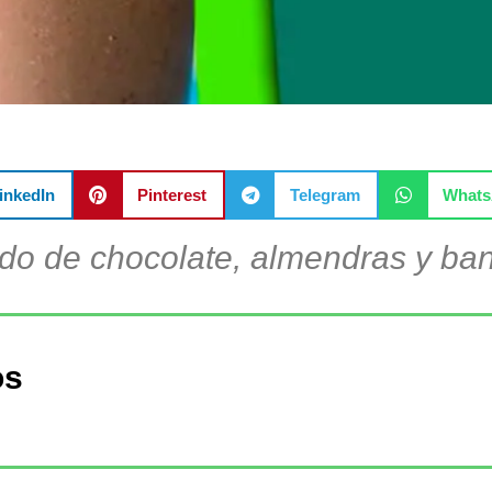
inkedIn
Pinterest
Telegram
What
ido de chocolate, almendras y ba
os