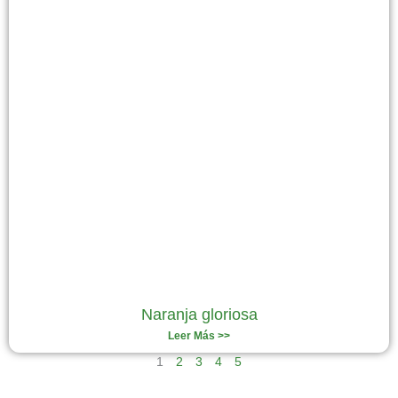
Naranja gloriosa
Leer Más >>
1
2
3
4
5