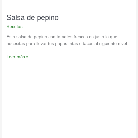
Salsa de pepino
Recetas
Esta salsa de pepino con tomates frescos es justo lo que
necesitas para llevar tus papas fritas o tacos al siguiente nivel.
Leer más »
Ensalada
japonesa
de
pepino