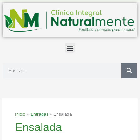
Ir
al
contenido
Buscar
Inicio
Entradas
Ensalada
Ensalada