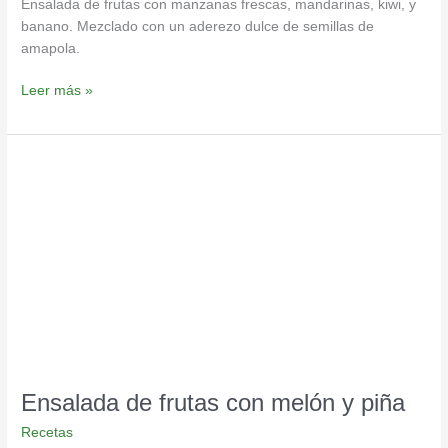
Ensalada de frutas con manzanas frescas, mandarinas, kiwi, y
banano. Mezclado con un aderezo dulce de semillas de
amapola.
Leer más »
Ensalada
de
frutas
con
melón
y
piña
Ensalada de frutas con melón y piña
Recetas