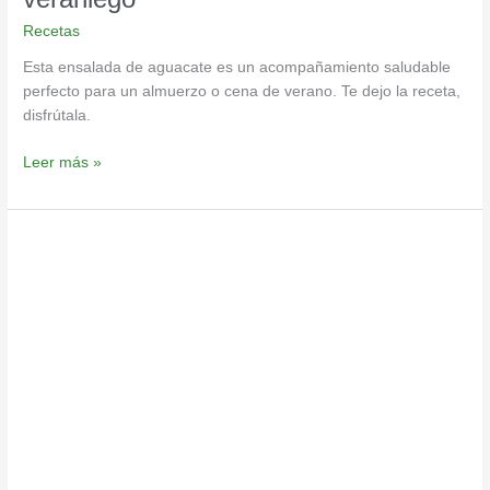
Recetas
Esta ensalada de aguacate es un acompañamiento saludable
perfecto para un almuerzo o cena de verano. Te dejo la receta,
disfrútala.
Leer más »
Ensalada
de
tomate,
vibrante
y
sabrosa