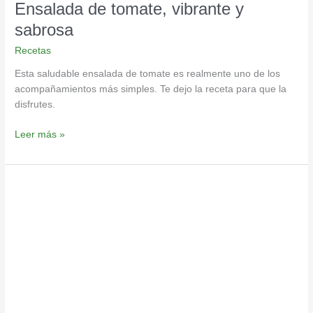
Ensalada de tomate, vibrante y
sabrosa
Recetas
Esta saludable ensalada de tomate es realmente uno de los
acompañamientos más simples. Te dejo la receta para que la
disfrutes.
Leer más »
Salsa
de
pepino