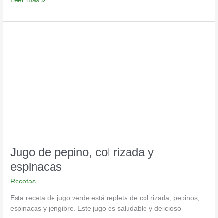
Leer más »
Jugo
de
pepino,
col
rizada
y
espinacas
Jugo de pepino, col rizada y
espinacas
Recetas
Esta receta de jugo verde está repleta de col rizada, pepinos,
espinacas y jengibre. Este jugo es saludable y delicioso.