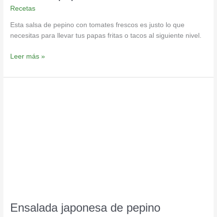
Recetas
Esta salsa de pepino con tomates frescos es justo lo que
necesitas para llevar tus papas fritas o tacos al siguiente nivel.
Leer más »
Ensalada
japonesa
de
pepino
Ensalada japonesa de pepino