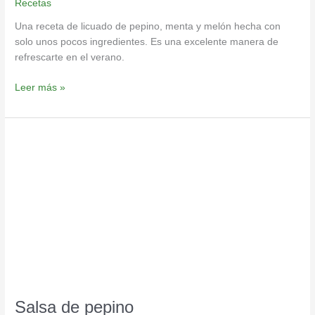
Recetas
Una receta de licuado de pepino, menta y melón hecha con
solo unos pocos ingredientes. Es una excelente manera de
refrescarte en el verano.
Leer más »
Salsa
de
pepino
Salsa de pepino