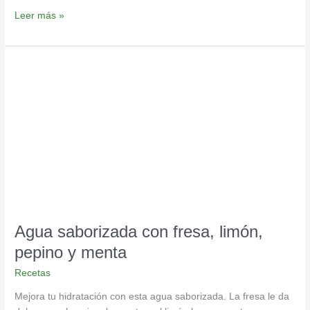
Leer más »
Agua
saborizada
con
fresa,
limón,
pepino
y
menta
Agua saborizada con fresa, limón,
pepino y menta
Recetas
Mejora tu hidratación con esta agua saborizada. La fresa le da