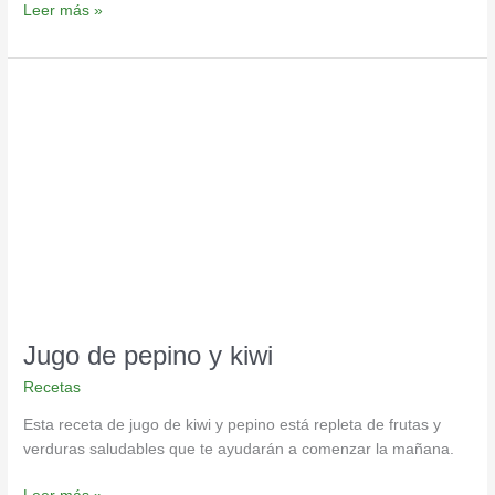
Leer más »
Jugo
de
pepino
y
kiwi
Jugo de pepino y kiwi
Recetas
Esta receta de jugo de kiwi y pepino está repleta de frutas y
verduras saludables que te ayudarán a comenzar la mañana.