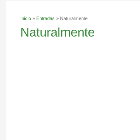
Inicio
Entradas
Naturalmente
Naturalmente
Batido
de
chocolate,
almendras
y
banano