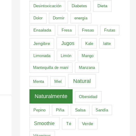
Dieta
Desintoxicación
Diabetes
Dolor
Dormir
energía
Ensalada
Fresa
Fresas
Frutas
Jugos
Jengibre
Kale
latte
Limonada
Limón
Mango
Mantequilla de maní
Manzana
Natural
Menta
Miel
Naturalmente
Obesidad
Pepino
Piña
Salsa
Sandía
Smoothie
Té
Verde
Vitaminas