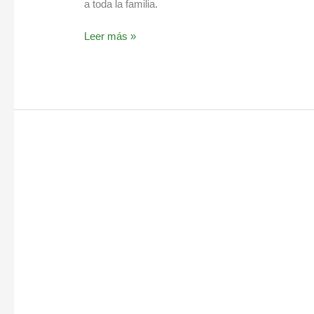
a toda la familia.
Leer más »
Terapia
con
música,
beneficios
para
la
ansiedad
y
depresión