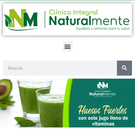
Ir
al
contenido
Buscar