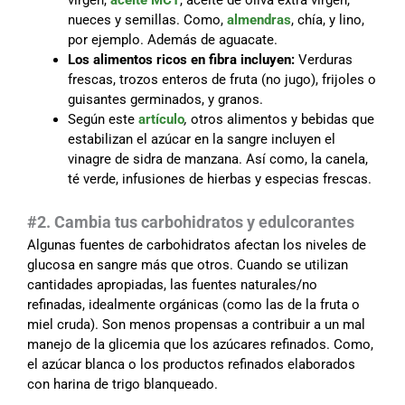
virgen,
aceite MCT
, aceite de oliva extra virgen,
nueces y semillas. Como,
almendras
, chía, y lino,
por ejemplo. Además de aguacate.
Los alimentos ricos en fibra incluyen:
Verduras
frescas, trozos enteros de fruta (no jugo), frijoles o
guisantes germinados, y granos.
Según este
artículo
,
otros alimentos y bebidas que
estabilizan el azúcar en la sangre incluyen el
vinagre de sidra de manzana. Así como, la canela,
té verde, infusiones de hierbas y especias frescas.
#2. Cambia tus carbohidratos y edulcorantes
Algunas fuentes de carbohidratos afectan los niveles de
glucosa en sangre más que otros. Cuando se utilizan
cantidades apropiadas, las fuentes naturales/no
refinadas, idealmente orgánicas (como las de la fruta o
miel cruda). Son menos propensas a contribuir a un mal
manejo de la glicemia que los azúcares refinados. Como,
el azúcar blanca o los productos refinados elaborados
con harina de trigo blanqueado.