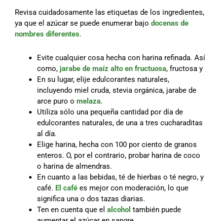
Revisa cuidadosamente las etiquetas de los ingredientes,
ya que el azúcar se puede enumerar bajo
docenas de
nombres diferentes
.
Evite cualquier cosa hecha con harina refinada. Así
como,
jarabe de maíz alto en fructuosa
, fructosa y
En su lugar, elije edulcorantes naturales,
incluyendo miel cruda, stevia orgánica, jarabe de
arce puro o
melaza
.
Utiliza sólo una pequeña cantidad por día de
edulcorantes naturales, de una a tres cucharaditas
al día.
Elige harina, hecha con 100 por ciento de granos
enteros. O, por el contrario, probar harina de coco
o harina de almendras.
En cuanto a las bebidas, té de hierbas o té negro, y
café.
El café
es mejor con moderación, lo que
significa una o dos tazas diarias.
Ten en cuenta que el
alcohol
también puede
aumentar el azúcar en sangre.