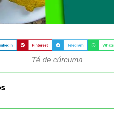
inkedIn
Pinterest
Telegram
What
Té de cúrcuma
os