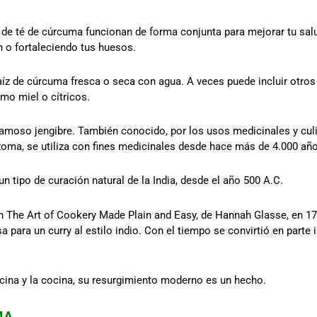
 de té de cúrcuma funcionan de forma conjunta para mejorar tu sal
n o fortaleciendo tus huesos.
aíz de cúrcuma fresca o seca con agua. A veces puede incluir otro
mo miel o cítricos.
 famoso jengibre. También conocido, por los usos medicinales y cul
izoma, se utiliza con fines medicinales desde hace más de 4.000 añ
n tipo de curación natural de la India, desde el año 500 A.C.
n The Art of Cookery Made Plain and Easy, de Hannah Glasse, en 174
a para un curry al estilo indio. Con el tiempo se convirtió en parte
icina y la cocina, su resurgimiento moderno es un hecho.
MA