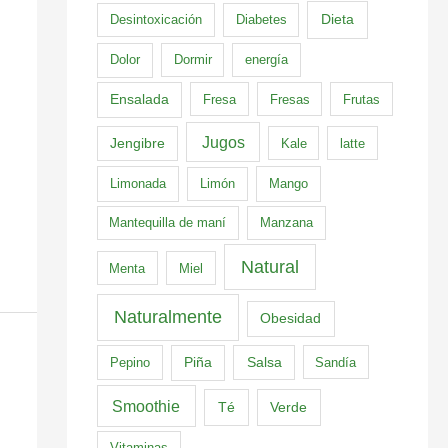
Dieta
Desintoxicación
Diabetes
Dolor
Dormir
energía
Ensalada
Fresa
Fresas
Frutas
Jugos
Jengibre
Kale
latte
Limonada
Limón
Mango
Mantequilla de maní
Manzana
Natural
Menta
Miel
Naturalmente
Obesidad
Pepino
Piña
Salsa
Sandía
Smoothie
Té
Verde
Vitaminas