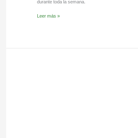
durante toda la semana.
Leer más »
Receta
secreta
desintoxicante