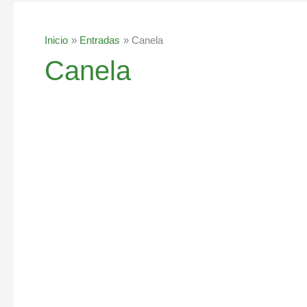
Inicio
Entradas
Canela
Canela
Té
de
canela
ligeramente
picante