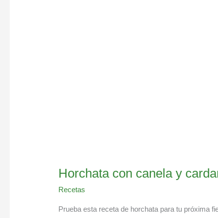
canela
y
cardamomo,
simplemente
deliciosa
Horchata con canela y card
Recetas
Prueba esta receta de horchata para tu próxima fie