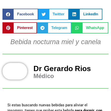
Facebook
Twitter
LinkedIn
Pinterest
Telegram
WhatsApp
Bebida nocturna miel y canela
Dr Gerardo Rios
Médico
Si estas buscando nuevas bebidas para aliviar el
insomnio, tienes que probar esta bebida
para dormir, con