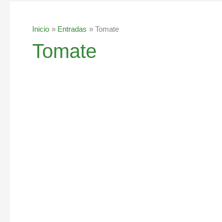
Inicio
Entradas
Tomate
Tomate
Bisque
de
tomate
y
albahaca
sin
lácteos