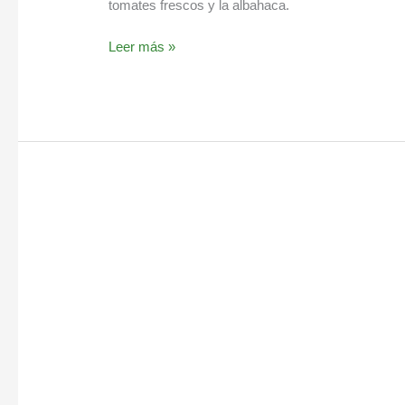
tomates frescos y la albahaca.
Leer más »
Receta
casera
de
salsa
de
tomate