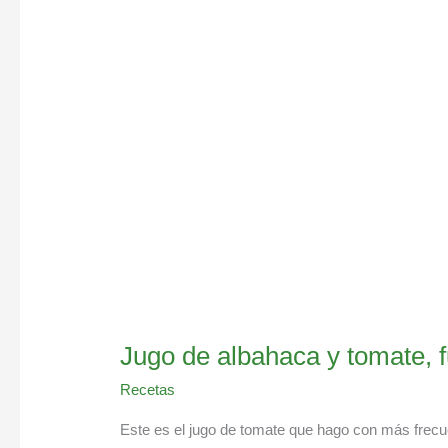
albahaca
y
tomate,
full
de
vitaminas
y
minerales
Jugo de albahaca y tomate, f
Recetas
Este es el jugo de tomate que hago con más frecuen