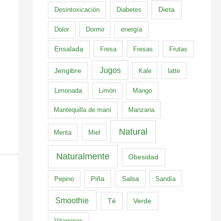
Dieta
Desintoxicación
Diabetes
Dolor
Dormir
energía
Ensalada
Fresa
Fresas
Frutas
Jugos
Jengibre
Kale
latte
Limonada
Limón
Mango
Mantequilla de maní
Manzana
Natural
Menta
Miel
Naturalmente
Obesidad
Pepino
Piña
Salsa
Sandía
Smoothie
Té
Verde
Vitaminas