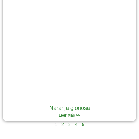
Naranja gloriosa
Leer Más >>
1
2
3
4
5