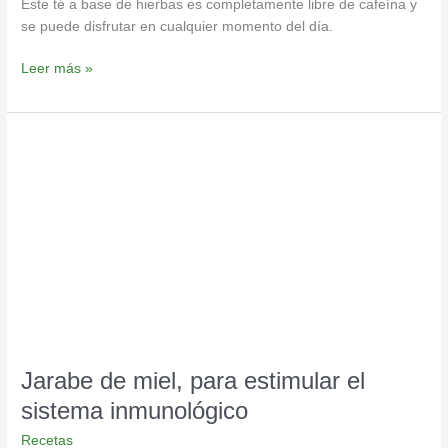
Este té a base de hierbas es completamente libre de cafeína y
se puede disfrutar en cualquier momento del día.
Leer más »
Jarabe
de
miel,
para
estimular
el
sistema
inmunológico
Jarabe de miel, para estimular el
sistema inmunológico
Recetas