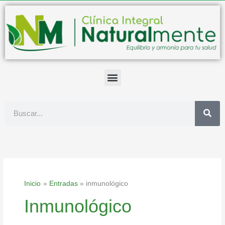
Ir
al
contenido
Buscar
Inicio
Entradas
inmunológico
Inmunológico