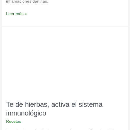
inflamaciones dañinas.
Leer más »
Te
de
hierbas,
activa
el
sistema
inmunológico
Te de hierbas, activa el sistema
inmunológico
Recetas