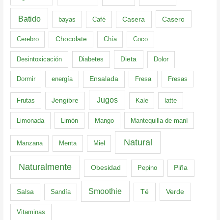
Batido
Casero
bayas
Café
Casera
Cerebro
Chocolate
Chía
Coco
Dieta
Desintoxicación
Diabetes
Dolor
Dormir
energía
Ensalada
Fresa
Fresas
Jugos
Frutas
Jengibre
Kale
latte
Limonada
Limón
Mango
Mantequilla de maní
Natural
Manzana
Menta
Miel
Naturalmente
Obesidad
Pepino
Piña
Smoothie
Té
Verde
Salsa
Sandía
Vitaminas