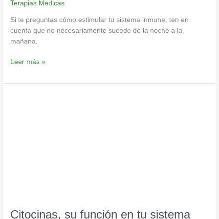
Terapias Medicas
Si te preguntas cómo estimular tu sistema inmune, ten en
cuenta que no necesariamente sucede de la noche a la
mañana.
Leer más »
Citocinas,
su
función
en
tu
sistema
inmunológico
Citocinas, su función en tu sistema