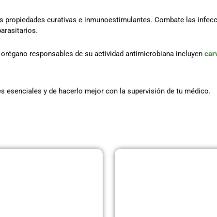
us propiedades curativas e inmunoestimulantes. Combate las infe
parasitarios.
 orégano responsables de su actividad antimicrobiana incluyen
car
es esenciales y de hacerlo mejor con la supervisión de tu médico.
Página
Página
Página
Página
Página