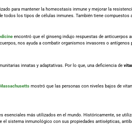
tilizado para mantener la homeostasis inmune y mejorar la resistenc
de todos los tipos de células inmunes. También tiene compuestos
dicine
encontró que el ginseng indujo respuestas de anticuerpos an
icuerpos, nos ayuda a combatir organismos invasores o antígenos
unitarias innatas y adaptativas. Por lo que, una deficiencia de
vit
 Massachusetts
mostró que las personas con niveles bajos de vita
s esenciales más utilizados en el mundo. Históricamente, se utilizab
ce el sistema inmunológico con sus propiedades antisépticas, antib