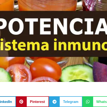
inkedIn
Pinterest
Telegram
What