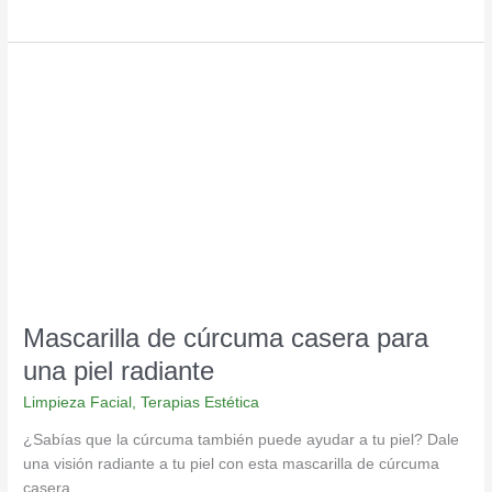
Mascarilla
de
cúrcuma
casera
para
una
piel
radiante
Mascarilla de cúrcuma casera para
una piel radiante
Limpieza Facial
,
Terapias Estética
¿Sabías que la cúrcuma también puede ayudar a tu piel? Dale
una visión radiante a tu piel con esta mascarilla de cúrcuma
casera.