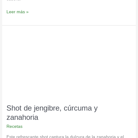
Leer más »
Shot
de
jengibre,
cúrcuma
y
zanahoria
Shot de jengibre, cúrcuma y
zanahoria
Recetas
Este refrescante shot captura la dulzura de la zanahoria y el