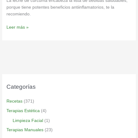
La leche de cúrcuma encabeza la lista de bebidas saludables,
porque tiene potentes beneficios antiinflamatorios, te la
recomiendo.
Leer más »
Categorías
Recetas
(371)
Terapias Estética
(4)
Limpieza Facial
(1)
Terapias Manuales
(23)