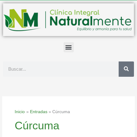
Ir
al
contenido
Buscar
Inicio
Entradas
Cúrcuma
Cúrcuma