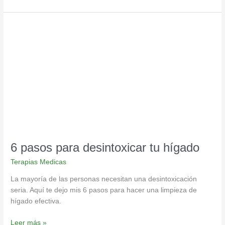
6
pasos
para
desintoxicar
tu
hígado
6 pasos para desintoxicar tu hígado
Terapias Medicas
La mayoría de las personas necesitan una desintoxicación
seria. Aquí te dejo mis 6 pasos para hacer una limpieza de
hígado efectiva.
Leer más »