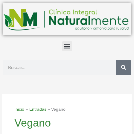
Ir
al
contenido
Buscar
Inicio
Entradas
Vegano
Vegano