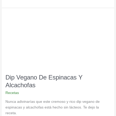
Dip
Vegano
De
Espinacas
Y
Alcachofas
Dip Vegano De Espinacas Y
Alcachofas
Recetas
Nunca adivinarías que este cremoso y rico dip vegano de
espinacas y alcachofas está hecho sin lácteos. Te dejo la
receta.