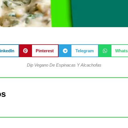
inkedIn
Pinterest
Telegram
What
Dip Vegano De Espinacas Y Alcachofas
os