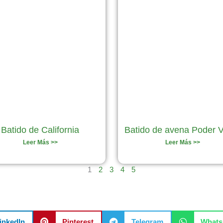
Batido de California
Batido de avena Poder 
Leer Más >>
Leer Más >>
1
2
3
4
5
inkedIn
Pinterest
Telegram
What