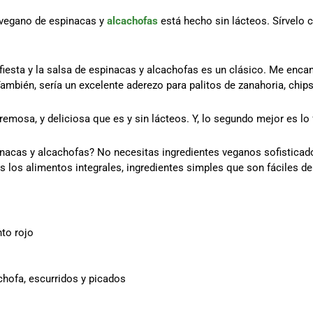
 vegano de espinacas y
alcachofas
está hecho sin lácteos. Sírvelo c
fiesta y la salsa de espinacas y alcachofas es un clásico. Me enca
mbién, sería un excelente aderezo para palitos de zanahoria, chips d
mosa, y deliciosa que es y sin lácteos. Y, lo segundo mejor es lo 
pinacas y alcachofas? No necesitas ingredientes veganos sofistic
s los alimentos integrales, ingredientes simples que son fáciles de
nto rojo
chofa, escurridos y picados