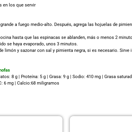
s en los que servir
n grande a fuego medio-alto. Después, agrega las hojuelas de pimient
 cocina hasta que las espinacas se ablanden, más o menos 2 minut
uido se haya evaporado, unos 3 minutos.
 de limón y sazonar con sal y pimienta negra, si es necesario. Sirve
hofas
atos: 8 g | Proteína: 5 g | Grasa: 9 g | Sodio: 410 mg | Grasa saturada
 C: 6 mg | Calcio:68 miligramos
Página
Página
Página
Página
Página