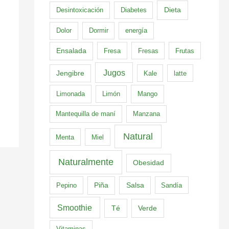
Dieta
Desintoxicación
Diabetes
Dolor
Dormir
energía
Ensalada
Fresa
Fresas
Frutas
Jugos
Jengibre
Kale
latte
Limonada
Limón
Mango
Mantequilla de maní
Manzana
Natural
Menta
Miel
Naturalmente
Obesidad
Pepino
Piña
Salsa
Sandía
Smoothie
Té
Verde
Vitaminas