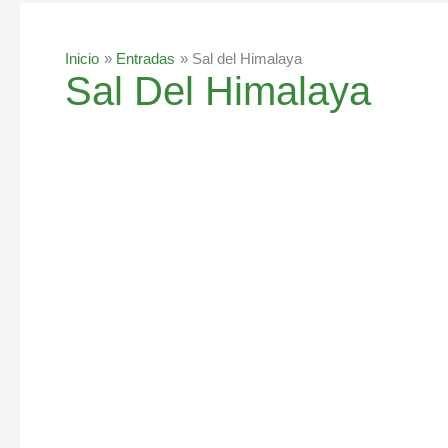
Inicio
Entradas
Sal del Himalaya
Sal Del Himalaya
Horchata
con
canela
y
cardamomo,
simplemente
deliciosa