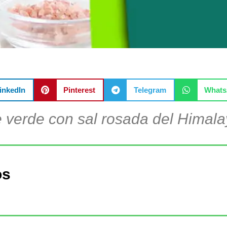
inkedIn
Pinterest
Telegram
What
 verde con sal rosada del Himal
os