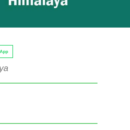
sApp
aya