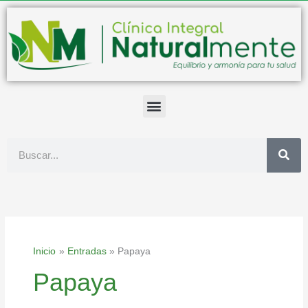
Ir
al
contenido
Buscar
Inicio
Entradas
Papaya
Papaya