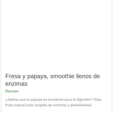
Fresa
y
papaya,
smoothie
llenos
de
enzimas
Fresa y papaya, smoothie llenos de
enzimas
Recetas
¿Sabías que la papaya es excelente para la digestión? Esta
fruta tropical está cargada de enzimas y antioxidantes.