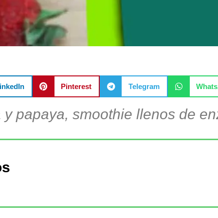
inkedIn
Pinterest
Telegram
What
 y papaya, smoothie llenos de e
os