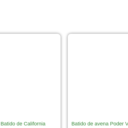
Página
Página
Página
Página
Página
Batido de California
Batido de avena Poder 