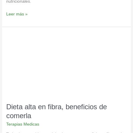
nutricionales.
Leer más »
Dieta
alta
en
fibra,
beneficios
de
comerla
Dieta alta en fibra, beneficios de
comerla
Terapias Medicas