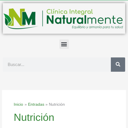
Ir
al
contenido
Buscar
Inicio
Entradas
Nutrición
Nutrición