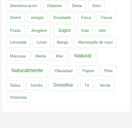
Dieta
Desintoxicación
Diabetes
Dolor
Dormir
energía
Ensalada
Fresa
Fresas
Jugos
Frutas
Jengibre
Kale
latte
Limonada
Limón
Mango
Mantequilla de maní
Natural
Manzana
Menta
Miel
Naturalmente
Obesidad
Pepino
Piña
Smoothie
Té
Verde
Salsa
Sandía
Vitaminas