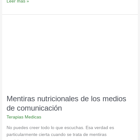
Leer más »
Mentiras
nutricionales
de
los
medios
de
comunicación
Mentiras nutricionales de los medios
de comunicación
Terapias Medicas
No puedes creer todo lo que escuchas. Esa verdad es
particularmente cierta cuando se trata de mentiras