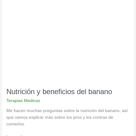
Nutrición
y
beneficios
del
banano
Nutrición y beneficios del banano
Terapias Medicas
Me hacen muchas preguntas sobre la nutrición del banano, así
que vamos explicar más sobre los pros y los contras de
comerlos.