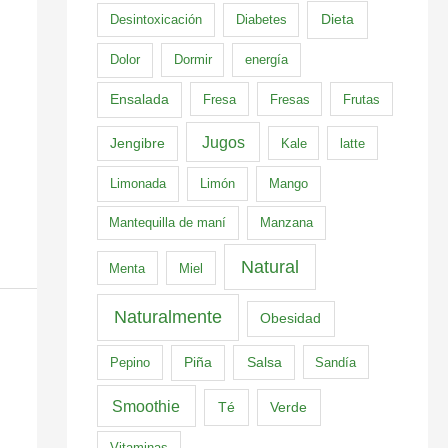
Dieta
Desintoxicación
Diabetes
Dolor
Dormir
energía
Ensalada
Fresa
Fresas
Frutas
Jugos
Jengibre
Kale
latte
Limonada
Limón
Mango
Mantequilla de maní
Manzana
Natural
Menta
Miel
Naturalmente
Obesidad
Pepino
Piña
Salsa
Sandía
Smoothie
Té
Verde
Vitaminas