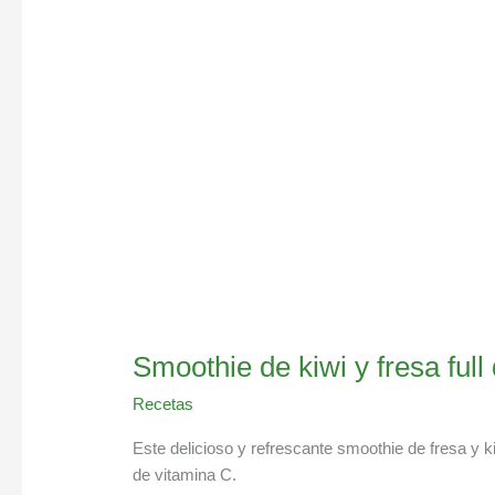
y
fresa
full
de
antioxidantes
Smoothie de kiwi y fresa full
Recetas
Este delicioso y refrescante smoothie de fresa y ki
de vitamina C.