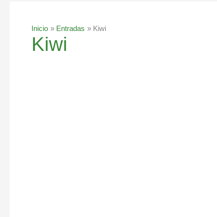
Inicio
Entradas
Kiwi
Kiwi
Jugo
de
pepino
y
kiwi