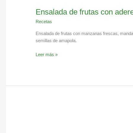
Ensalada de frutas con ader
Recetas
Ensalada de frutas con manzanas frescas, mandar
semillas de amapola.
Leer más »
Smoothie
de
kiwi