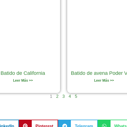
Batido de California
Batido de avena Poder 
Leer Más >>
Leer Más >>
1
2
3
4
5
inkedIn
Pinterest
Telegram
What