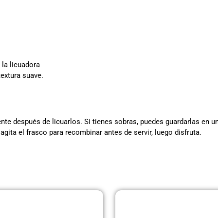
 la licuadora
extura suave.
e después de licuarlos. Si tienes sobras, puedes guardarlas en un 
agita el frasco para recombinar antes de servir, luego disfruta.
Página
Página
Página
Página
Página