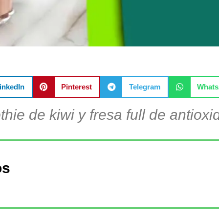
inkedIn
Pinterest
Telegram
What
hie de kiwi y fresa full de antioxi
os