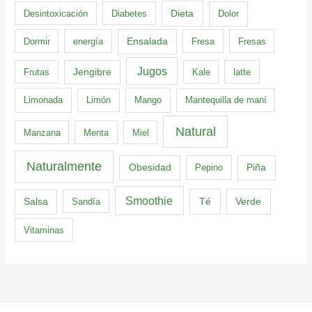
Dieta
Desintoxicación
Diabetes
Dolor
Dormir
energía
Ensalada
Fresa
Fresas
Jugos
Frutas
Jengibre
Kale
latte
Limonada
Limón
Mango
Mantequilla de maní
Natural
Manzana
Menta
Miel
Naturalmente
Obesidad
Pepino
Piña
Smoothie
Té
Verde
Salsa
Sandía
Vitaminas