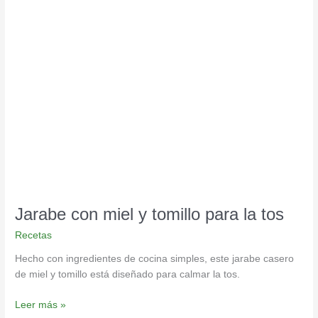
Jarabe
con
miel
y
tomillo
para
la
tos
Jarabe con miel y tomillo para la tos
Recetas
Hecho con ingredientes de cocina simples, este jarabe casero
de miel y tomillo está diseñado para calmar la tos.
Leer más »