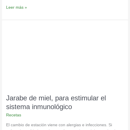
Leer más »
Jarabe
de
miel,
para
estimular
el
sistema
inmunológico
Jarabe de miel, para estimular el
sistema inmunológico
Recetas
El cambio de estación viene con alergias e infecciones. Si