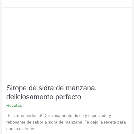
Sirope
de
sidra
de
manzana,
deliciosamente
perfecto
Sirope de sidra de manzana,
deliciosamente perfecto
Recetas
¡El sirope perfecto! Deliciosamente dulce y especiado y
rebosante de sabor a sidra de manzana. Te dejo la receta para
que lo disfrutes.