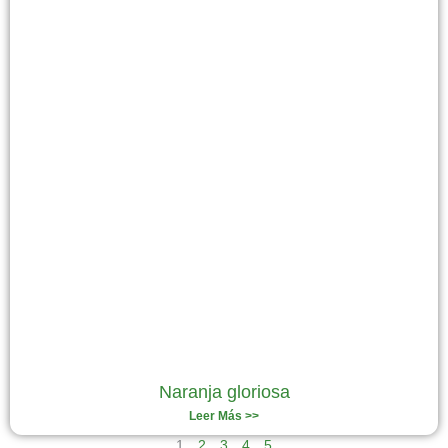
Naranja gloriosa
Leer Más >>
1
2
3
4
5