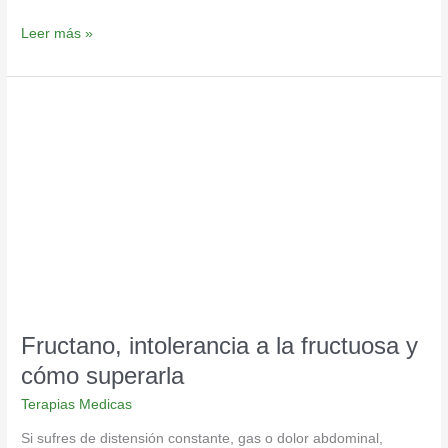
Leer más »
Fructano,
intolerancia
a
la
fructuosa
y
cómo
superarla
Fructano, intolerancia a la fructuosa y
cómo superarla
Terapias Medicas
Si sufres de distensión constante, gas o dolor abdominal,