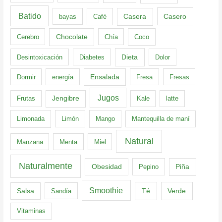
Batido
Casero
bayas
Café
Casera
Cerebro
Chocolate
Chía
Coco
Dieta
Desintoxicación
Diabetes
Dolor
Dormir
energía
Ensalada
Fresa
Fresas
Jugos
Frutas
Jengibre
Kale
latte
Limonada
Limón
Mango
Mantequilla de maní
Natural
Manzana
Menta
Miel
Naturalmente
Obesidad
Pepino
Piña
Smoothie
Té
Verde
Salsa
Sandía
Vitaminas