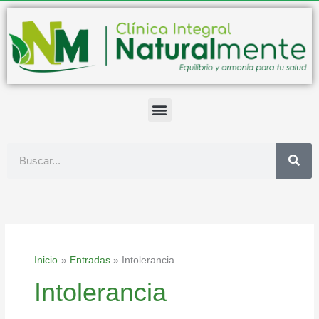
Ir
al
contenido
Buscar
Inicio
Entradas
Intolerancia
Intolerancia