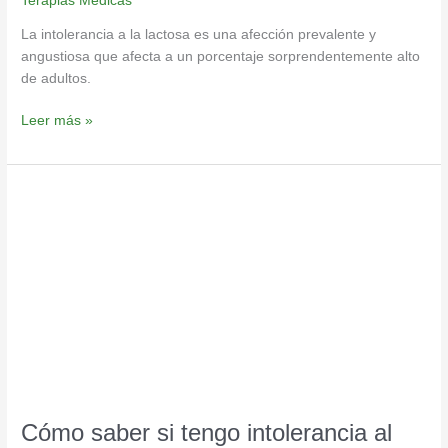
Terapias Medicas
La intolerancia a la lactosa es una afección prevalente y
angustiosa que afecta a un porcentaje sorprendentemente alto
de adultos.
Leer más »
Cómo
saber
si
tengo
intolerancia
al
gluten
Cómo saber si tengo intolerancia al