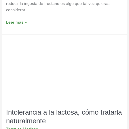
reducir la ingesta de fructano es algo que tal vez quieras
considerar.
Leer más »
Intolerancia
a
la
lactosa,
cómo
tratarla
naturalmente
Intolerancia a la lactosa, cómo tratarla
naturalmente