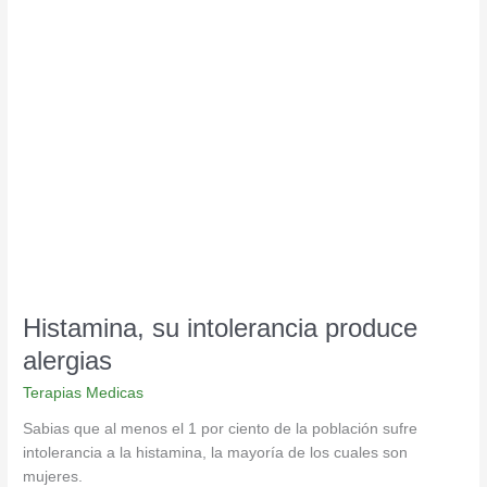
Histamina,
su
intolerancia
produce
alergias
Histamina, su intolerancia produce
alergias
Terapias Medicas
Sabias que al menos el 1 por ciento de la población sufre
intolerancia a la histamina, la mayoría de los cuales son
mujeres.