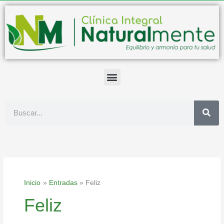
Ir
al
contenido
Buscar
Inicio
Entradas
Feliz
Feliz