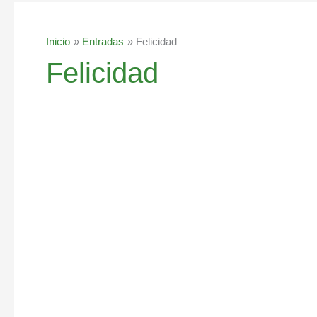
Inicio
Entradas
Felicidad
Felicidad
Aumenta
la
felicidad
estimulando
sustancias
químicas