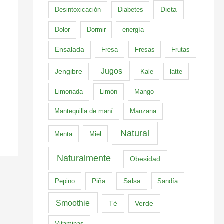
Dieta
Desintoxicación
Diabetes
Dolor
Dormir
energía
Ensalada
Fresa
Fresas
Frutas
Jugos
Jengibre
Kale
latte
Limonada
Limón
Mango
Mantequilla de maní
Manzana
Natural
Menta
Miel
Naturalmente
Obesidad
Pepino
Piña
Salsa
Sandía
Smoothie
Té
Verde
Vitaminas