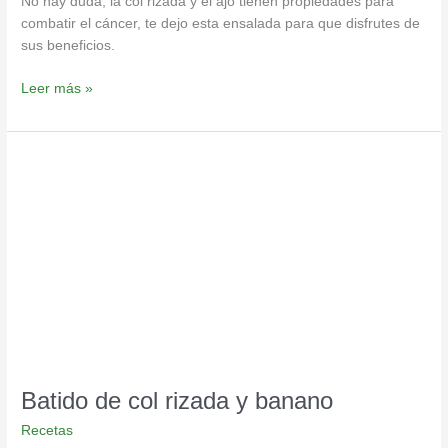
No hay duda, la col rizada y el ajo tienen propiedades para
combatir el cáncer, te dejo esta ensalada para que disfrutes de
sus beneficios.
Leer más »
Batido
de
col
rizada
y
banano
Batido de col rizada y banano
Recetas