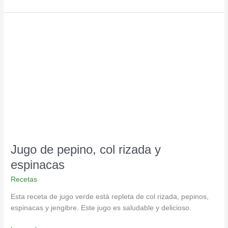
Jugo
de
pepino,
col
rizada
y
espinacas
Jugo de pepino, col rizada y
espinacas
Recetas
Esta receta de jugo verde está repleta de col rizada, pepinos,
espinacas y jengibre. Este jugo es saludable y delicioso.