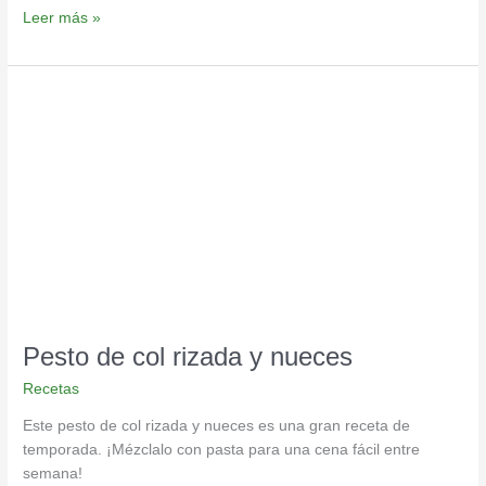
Leer más »
Pesto
de
col
rizada
y
nueces
Pesto de col rizada y nueces
Recetas
Este pesto de col rizada y nueces es una gran receta de
temporada. ¡Mézclalo con pasta para una cena fácil entre
semana!