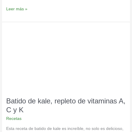
Leer más »
Batido
de
kale,
repleto
de
vitaminas
A,
C
y
K
Batido de kale, repleto de vitaminas A,
C y K
Recetas
Esta receta de batido de kale es increíble, no solo es delicioso,