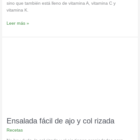
sino que también está lleno de vitamina A, vitamina C y
vitamina K.
Leer más »
Ensalada
fácil
de
ajo
y
col
rizada
Ensalada fácil de ajo y col rizada
Recetas