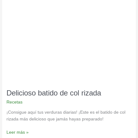
Delicioso
batido
de
col
rizada
Delicioso batido de col rizada
Recetas
¡Consigue aquí tus verduras diarias! ¡Este es el batido de col
rizada más delicioso que jamás hayas preparado!
Leer más »