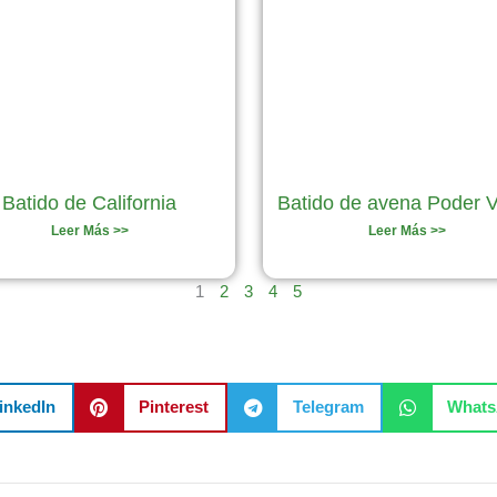
Batido de California
Batido de avena Poder 
Leer Más >>
Leer Más >>
1
2
3
4
5
inkedIn
Pinterest
Telegram
What