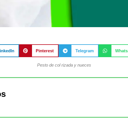
inkedIn
Pinterest
Telegram
What
Pesto de col rizada y nueces
os