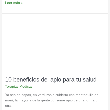
Leer más »
10
beneficios
del
apio
para
tu
salud
10 beneficios del apio para tu salud
Terapias Medicas
Ya sea en sopas, en verduras o cubierto con mantequilla de
maní, la mayoría de la gente consume apio de una forma u
otra.