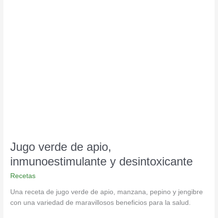
Jugo
verde
de
apio,
inmunoestimulante
y
desintoxicante
Jugo verde de apio,
inmunoestimulante y desintoxicante
Recetas
Una receta de jugo verde de apio, manzana, pepino y jengibre
con una variedad de maravillosos beneficios para la salud.