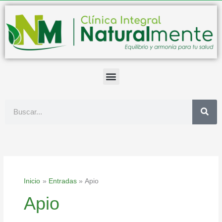
Ir
al
contenido
Buscar
Inicio
Entradas
Apio
Apio