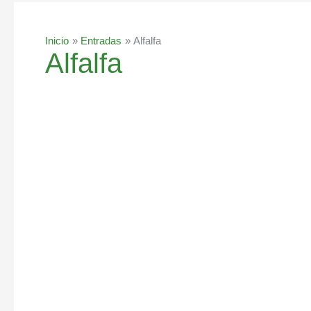
Inicio
Entradas
Alfalfa
Alfalfa
Alfalfa,
7
beneficios
para
la
salud