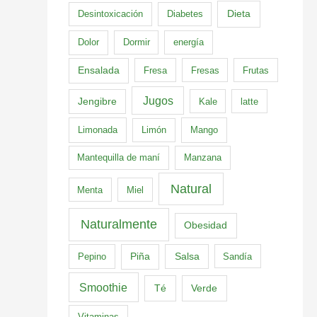
Dieta
Desintoxicación
Diabetes
Dolor
Dormir
energía
Ensalada
Fresa
Fresas
Frutas
Jugos
Jengibre
Kale
latte
Limonada
Limón
Mango
Mantequilla de maní
Manzana
Natural
Menta
Miel
Naturalmente
Obesidad
Pepino
Piña
Salsa
Sandía
Smoothie
Té
Verde
Vitaminas