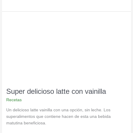
Super
delicioso
latte
con
vainilla
Super delicioso latte con vainilla
Recetas
Un delicioso latte vainilla con una opción, sin leche. Los
superalimentos que contiene hacen de esta una bebida
matutina beneficiosa.