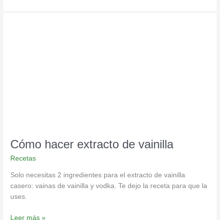
Cómo
hacer
extracto
de
vainilla
Cómo hacer extracto de vainilla
Recetas
Solo necesitas 2 ingredientes para el extracto de vainilla
casero: vainas de vainilla y vodka. Te dejo la receta para que la
uses.
Leer más »