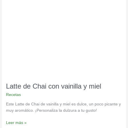
Latte
de
Chai
con
vainilla
y
miel
Latte de Chai con vainilla y miel
Recetas
Este Latte de Chai de vainilla y miel es dulce, un poco picante y
muy aromático. ¡Personaliza la dulzura a tu gusto!
Leer más »