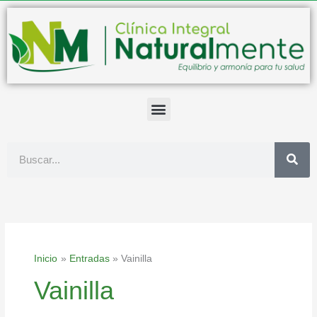
Ir
al
contenido
Buscar
Inicio
Entradas
Vainilla
Vainilla