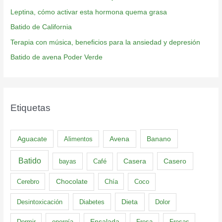
Leptina, cómo activar esta hormona quema grasa
Batido de California
Terapia con música, beneficios para la ansiedad y depresión
Batido de avena Poder Verde
Etiquetas
Aguacate
Banano
Alimentos
Avena
Batido
Casero
bayas
Café
Casera
Cerebro
Chocolate
Chía
Coco
Dieta
Desintoxicación
Diabetes
Dolor
Dormir
energía
Ensalada
Fresa
Fresas