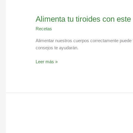
Alimenta tu tiroides con est
Recetas
Alimentar nuestros cuerpos correctamente puede te
consejos te ayudarán.
Leer más »
Siempre
cansado,