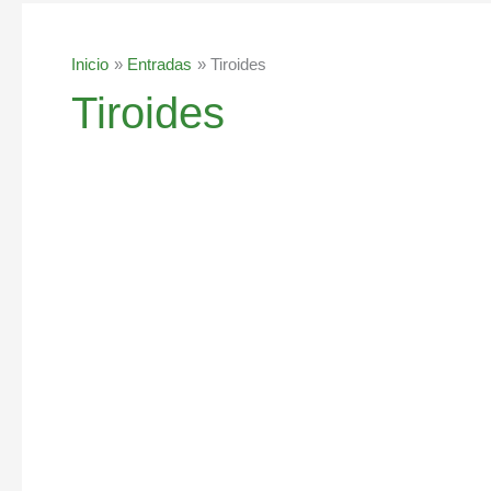
Inicio
Entradas
Tiroides
Tiroides
Hipertiroidismo,
síntomas
y
causas