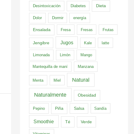
Dieta
Desintoxicación
Diabetes
Dolor
Dormir
energía
Ensalada
Fresa
Fresas
Frutas
Jugos
Jengibre
Kale
latte
Limonada
Limón
Mango
Mantequilla de maní
Manzana
Natural
Menta
Miel
Naturalmente
Obesidad
Pepino
Piña
Salsa
Sandía
Smoothie
Té
Verde
Vitaminas