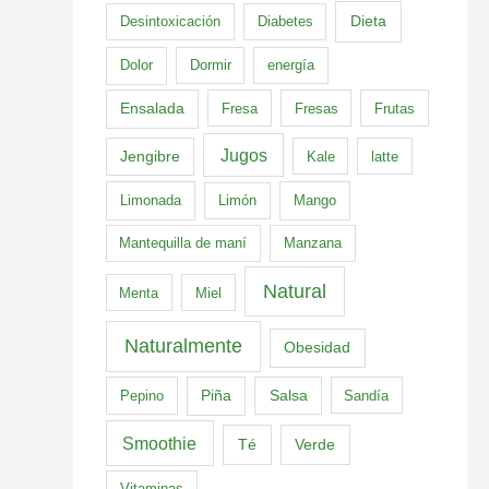
Dieta
Desintoxicación
Diabetes
Dolor
Dormir
energía
Ensalada
Fresa
Fresas
Frutas
Jugos
Jengibre
Kale
latte
Limonada
Limón
Mango
Mantequilla de maní
Manzana
Natural
Menta
Miel
Naturalmente
Obesidad
Pepino
Piña
Salsa
Sandía
Smoothie
Té
Verde
Vitaminas