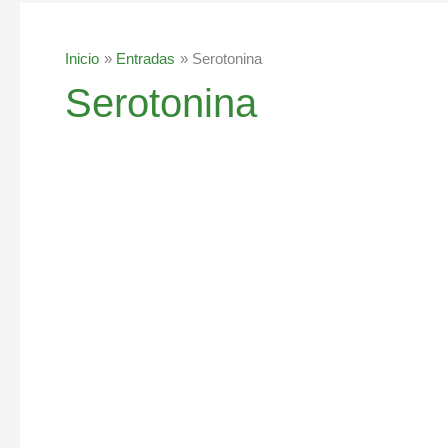
Inicio
Entradas
Serotonina
Serotonina
Serotonia,
aumenta
tus
niveles
de
forma
natural