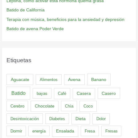
Leptina, cómo activar esta hormona quema grasa
Batido de California
Terapia con música, beneficios para la ansiedad y depresión
Batido de avena Poder Verde
Etiquetas
Aguacate
Banano
Alimentos
Avena
Batido
Casero
bayas
Café
Casera
Cerebro
Chocolate
Chía
Coco
Dieta
Desintoxicación
Diabetes
Dolor
Dormir
energía
Ensalada
Fresa
Fresas