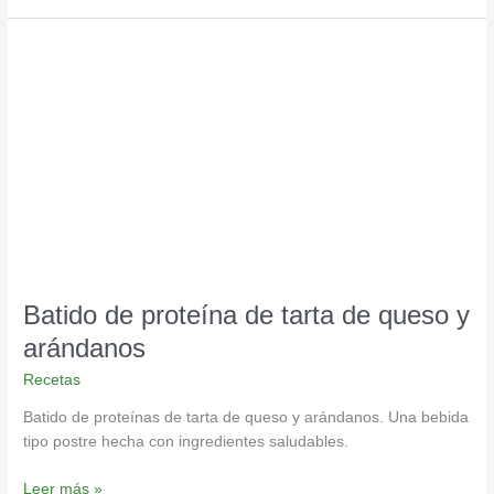
Batido
de
proteína
de
tarta
de
queso
y
arándanos
Batido de proteína de tarta de queso y
arándanos
Recetas
Batido de proteínas de tarta de queso y arándanos. Una bebida
tipo postre hecha con ingredientes saludables.
Leer más »