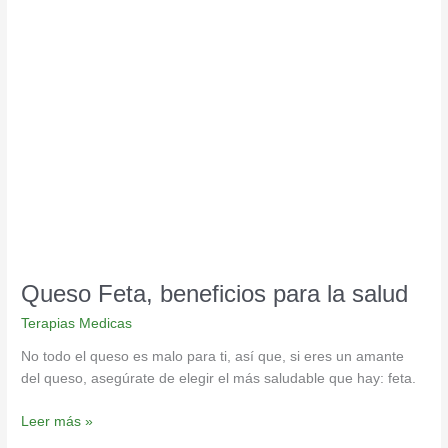
Queso
Feta,
beneficios
para
la
salud
Queso Feta, beneficios para la salud
Terapias Medicas
No todo el queso es malo para ti, así que, si eres un amante
del queso, asegúrate de elegir el más saludable que hay: feta.
Leer más »