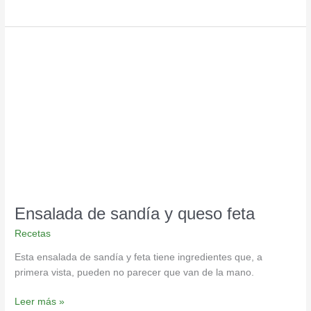
Ensalada
de
sandía
y
queso
feta
Ensalada de sandía y queso feta
Recetas
Esta ensalada de sandía y feta tiene ingredientes que, a
primera vista, pueden no parecer que van de la mano.
Leer más »