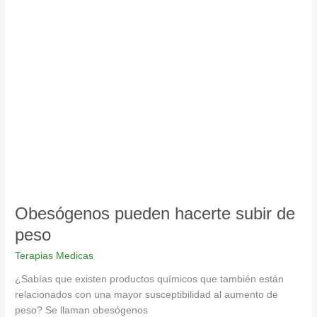
Obesógenos
pueden
hacerte
subir
de
peso
Obesógenos pueden hacerte subir de
peso
Terapias Medicas
¿Sabías que existen productos químicos que también están
relacionados con una mayor susceptibilidad al aumento de
peso? Se llaman obesógenos