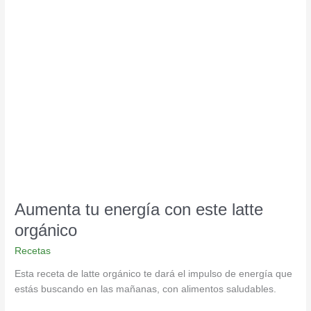
Aumenta
tu
energía
con
este
latte
orgánico
Aumenta tu energía con este latte
orgánico
Recetas
Esta receta de latte orgánico te dará el impulso de energía que
estás buscando en las mañanas, con alimentos saludables.