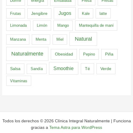
Dormir
energía
Ensalada
Fresa
Fresas
Jugos
Frutas
Jengibre
Kale
latte
Limonada
Limón
Mango
Mantequilla de maní
Natural
Manzana
Menta
Miel
Naturalmente
Obesidad
Pepino
Piña
Smoothie
Té
Verde
Salsa
Sandía
Vitaminas
Todos los derechos © 2026 Clínica Integral Naturalmente | Funciona
gracias a
Tema Astra para WordPress