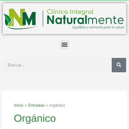
Ir
al
contenido
Buscar
Inicio
Entradas
orgánico
Orgánico