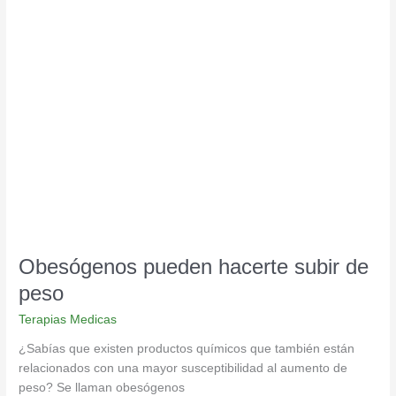
Obesógenos
pueden
hacerte
subir
de
peso
Obesógenos pueden hacerte subir de
peso
Terapias Medicas
¿Sabías que existen productos químicos que también están
relacionados con una mayor susceptibilidad al aumento de
peso? Se llaman obesógenos