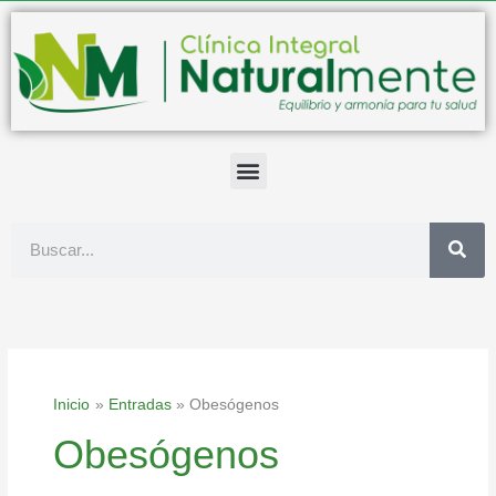
Ir
al
contenido
Buscar
Inicio
Entradas
Obesógenos
Obesógenos