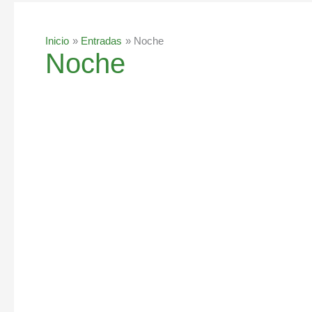
Inicio
Entradas
Noche
Noche
Razones
Para
Dejar
de
Comer
por
la
Noche