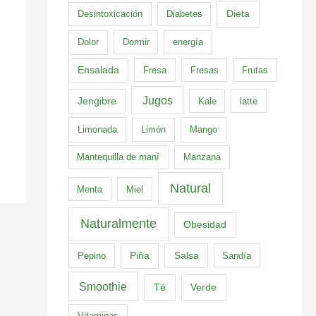
Dieta
Desintoxicación
Diabetes
Dolor
Dormir
energía
Ensalada
Fresa
Fresas
Frutas
Jugos
Jengibre
Kale
latte
Limonada
Limón
Mango
Mantequilla de maní
Manzana
Natural
Menta
Miel
Naturalmente
Obesidad
Pepino
Piña
Salsa
Sandía
Smoothie
Té
Verde
Vitaminas