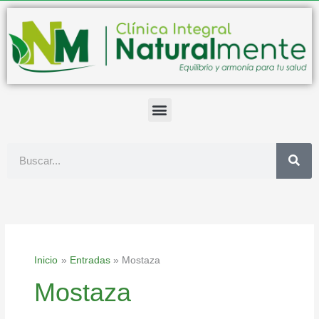
Ir
al
contenido
Buscar
Inicio
Entradas
Mostaza
Mostaza