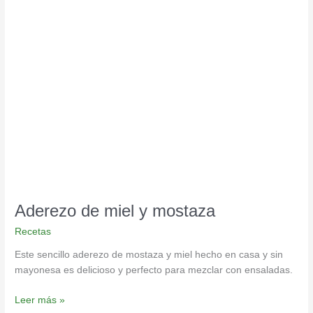
Aderezo
de
miel
y
mostaza
Aderezo de miel y mostaza
Recetas
Este sencillo aderezo de mostaza y miel hecho en casa y sin
mayonesa es delicioso y perfecto para mezclar con ensaladas.
Leer más »