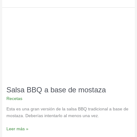
Salsa
BBQ
a
base
de
mostaza
Salsa BBQ a base de mostaza
Recetas
Esta es una gran versión de la salsa BBQ tradicional a base de
mostaza. Deberías intentarlo al menos una vez.
Leer más »