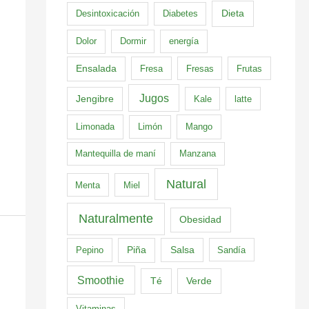
Dieta
Desintoxicación
Diabetes
Dolor
Dormir
energía
Ensalada
Fresa
Fresas
Frutas
Jugos
Jengibre
Kale
latte
Limonada
Limón
Mango
Mantequilla de maní
Manzana
Natural
Menta
Miel
Naturalmente
Obesidad
Pepino
Piña
Salsa
Sandía
Smoothie
Té
Verde
Vitaminas