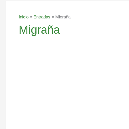
Inicio
Entradas
Migraña
Migraña
Migraña,
síntomas,
causas
y
tratamientos