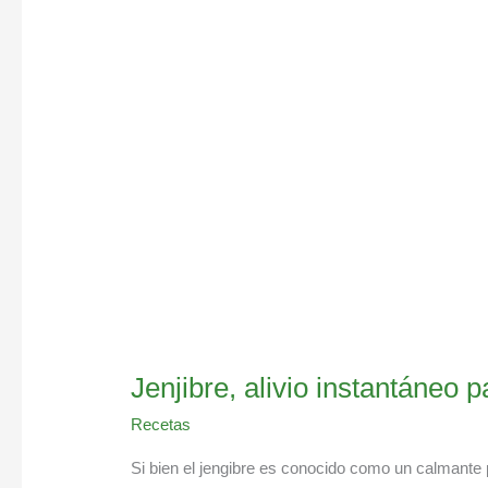
instantáneo
para
el
dolor
de
cabeza
Jenjibre, alivio instantáneo 
Recetas
Si bien el jengibre es conocido como un calmante 