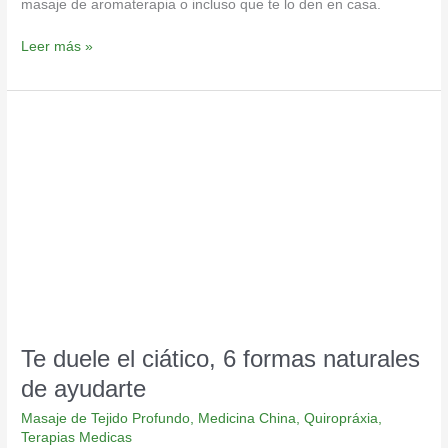
masaje de aromaterapia o incluso que te lo den en casa.
Leer más »
Te
duele
el
ciático,
6
formas
naturales
de
ayudarte
Te duele el ciático, 6 formas naturales
de ayudarte
Masaje de Tejido Profundo
,
Medicina China
,
Quiropráxia
,
Terapias Medicas