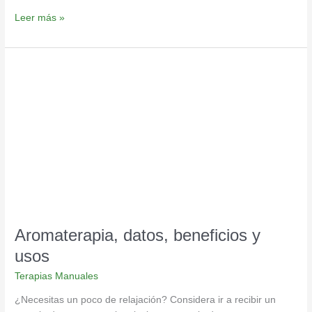
Leer más »
Aromaterapia,
datos,
beneficios
y
usos
Aromaterapia, datos, beneficios y
usos
Terapias Manuales
¿Necesitas un poco de relajación? Considera ir a recibir un