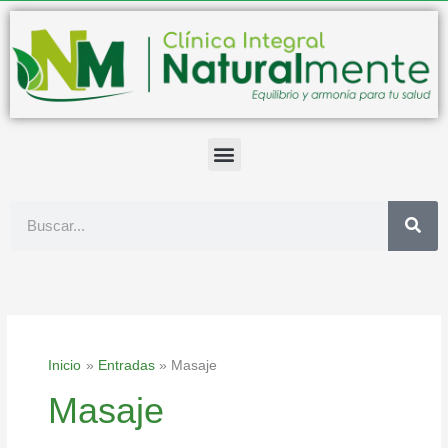
Ir
al
contenido
Buscar
Inicio
Entradas
Masaje
Masaje