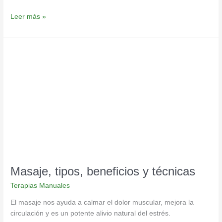
Leer más »
Masaje,
tipos,
beneficios
y
técnicas
Masaje, tipos, beneficios y técnicas
Terapias Manuales
El masaje nos ayuda a calmar el dolor muscular, mejora la
circulación y es un potente alivio natural del estrés.