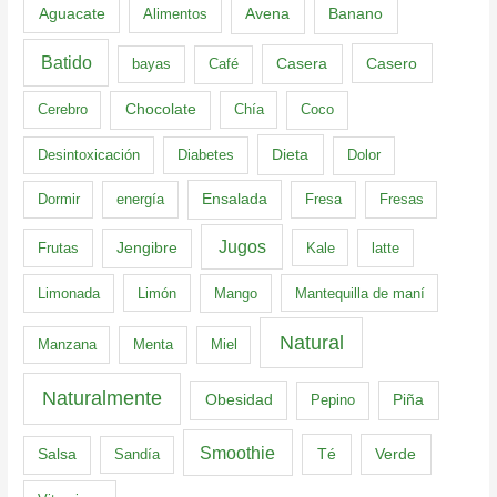
Aguacate
Banano
Alimentos
Avena
Batido
Casero
bayas
Café
Casera
Cerebro
Chocolate
Chía
Coco
Dieta
Desintoxicación
Diabetes
Dolor
Dormir
energía
Ensalada
Fresa
Fresas
Jugos
Frutas
Jengibre
Kale
latte
Limonada
Limón
Mango
Mantequilla de maní
Natural
Manzana
Menta
Miel
Naturalmente
Obesidad
Pepino
Piña
Smoothie
Té
Verde
Salsa
Sandía