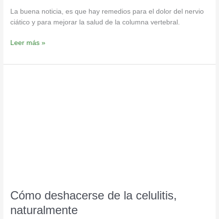
La buena noticia, es que hay remedios para el dolor del nervio
ciático y para mejorar la salud de la columna vertebral.
Leer más »
Cómo
deshacerse
de
la
celulitis,
naturalmente
Cómo deshacerse de la celulitis,
naturalmente