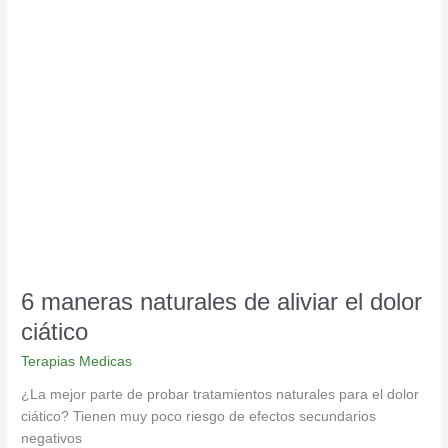
6
maneras
naturales
de
aliviar
el
dolor
ciático
6 maneras naturales de aliviar el dolor
ciático
Terapias Medicas
¿La mejor parte de probar tratamientos naturales para el dolor
ciático? Tienen muy poco riesgo de efectos secundarios
negativos