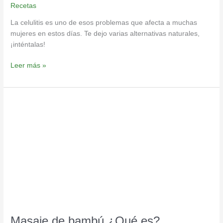
Recetas
La celulitis es uno de esos problemas que afecta a muchas
mujeres en estos días. Te dejo varias alternativas naturales,
¡inténtalas!
Leer más »
Masaje
de
bambú
¿Qué
es?
Masaje de bambú ¿Qué es?