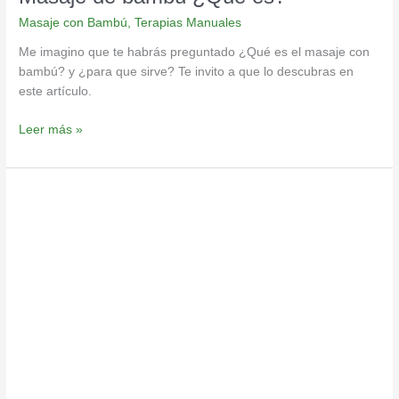
Masaje con Bambú
,
Terapias Manuales
Me imagino que te habrás preguntado ¿Qué es el masaje con
bambú? y ¿para que sirve? Te invito a que lo descubras en
este artículo.
Leer más »
Masaje
de
tejido
profundo,
te
dejo
5
beneficios