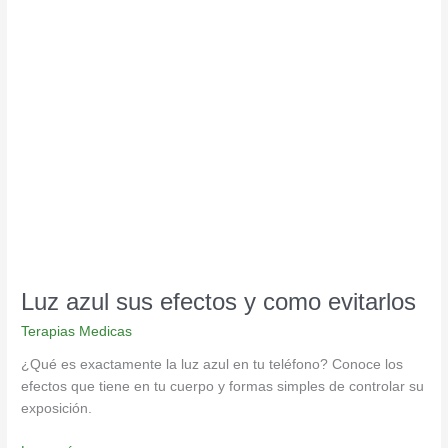
Luz
azul
sus
efectos
y
como
evitarlos
Luz azul sus efectos y como evitarlos
Terapias Medicas
¿Qué es exactamente la luz azul en tu teléfono? Conoce los
efectos que tiene en tu cuerpo y formas simples de controlar su
exposición.