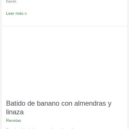
hacer.
Leer más »
Batido
de
banano
con
almendras
y
linaza
Batido de banano con almendras y
linaza
Recetas