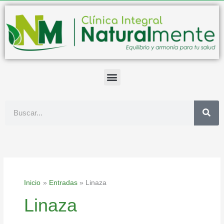
Ir
al
contenido
Buscar
Inicio
Entradas
Linaza
Linaza