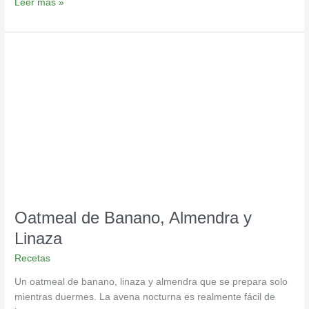
Leer más »
Oatmeal
de
Banano,
Almendra
y
Linaza
Oatmeal de Banano, Almendra y
Linaza
Recetas
Un oatmeal de banano, linaza y almendra que se prepara solo
mientras duermes. La avena nocturna es realmente fácil de