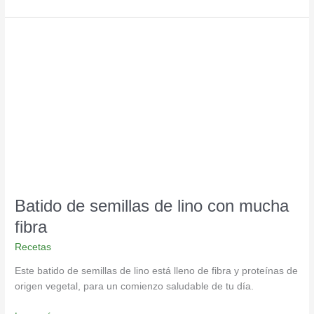
Batido
de
semillas
de
lino
con
mucha
fibra
Batido de semillas de lino con mucha
fibra
Recetas
Este batido de semillas de lino está lleno de fibra y proteínas de
origen vegetal, para un comienzo saludable de tu día.