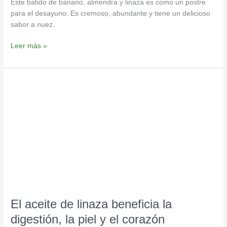
Este batido de banano, almendra y linaza es como un postre
para el desayuno. Es cremoso, abundante y tiene un delicioso
sabor a nuez.
Leer más »
El
aceite
de
linaza
beneficia
la
digestión,
la
piel
y
el
El aceite de linaza beneficia la
corazón
digestión, la piel y el corazón