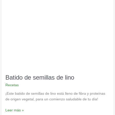
Batido
de
semillas
de
lino
Batido de semillas de lino
Recetas
¡Este batido de semillas de lino está lleno de fibra y proteínas
de origen vegetal, para un comienzo saludable de tu día!
Leer más »